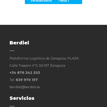
twitterbird
TWEET
Berdiel
Plataforma Logística de Zaragoza, PLAZA
Calle Trapani nº2; 50.197 Zaragoza
+34 876 242 203
Tel:
639 970 157
berdiel@berdiel.es
Servicios