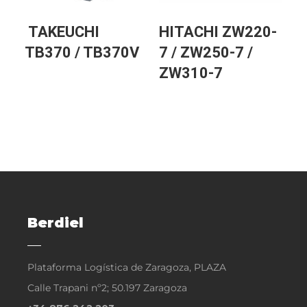
TAKEUCHI
HITACHI ZW220-
TB370 / TB370V
7 / ZW250-7 /
ZW310-7
Berdiel
Plataforma Logística de Zaragoza, PLAZA
Calle Trapani nº2; 50.197 Zaragoza