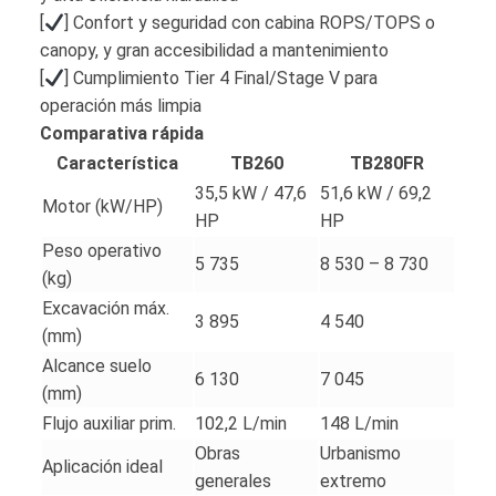
[
] Confort y seguridad con cabina ROPS/TOPS o
canopy, y gran accesibilidad a mantenimiento
[
] Cumplimiento Tier 4 Final/Stage V para
operación más limpia
Comparativa rápida
Característica
TB260
TB280FR
35,5 kW / 47,6
51,6 kW / 69,2
Motor (kW/HP)
HP
HP
Peso operativo
5 735
8 530 – 8 730
(kg)
Excavación máx.
3 895
4 540
(mm)
Alcance suelo
6 130
7 045
(mm)
Flujo auxiliar prim.
102,2 L/min
148 L/min
Obras
Urbanismo
Aplicación ideal
generales
extremo