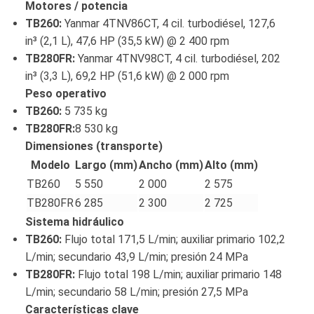
Motores / potencia
TB260:
Yanmar 4TNV86CT, 4 cil. turbodiésel, 127,6
in³ (2,1 L), 47,6 HP (35,5 kW) @ 2 400 rpm
TB280FR:
Yanmar 4TNV98CT, 4 cil. turbodiésel, 202
in³ (3,3 L), 69,2 HP (51,6 kW) @ 2 000 rpm
Peso operativo
TB260:
5 735 kg
TB280FR:
8 530 kg
Dimensiones (transporte)
Modelo
Largo (mm)
Ancho (mm)
Alto (mm)
TB260
5 550
2 000
2 575
TB280FR
6 285
2 300
2 725
Sistema hidráulico
TB260:
Flujo total 171,5 L/min; auxiliar primario 102,2
L/min; secundario 43,9 L/min; presión 24 MPa
TB280FR:
Flujo total 198 L/min; auxiliar primario 148
L/min; secundario 58 L/min; presión 27,5 MPa
Características clave