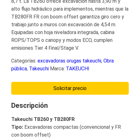
8,7 t. La TB260 ofrece excavación hasta 3,90 m y
alto flujo hidráulico para implementos, mientras que la
TB280FR FR con boom offset garantiza giro cero y
trabajo junto a muros con excavación de 4,54 m.
Equipadas con hoja niveladora integrada, cabina
ROPS/TOPS o canopy y modos ECO, cumplen
emisiones Tier 4 Final/Stage V.
Categorías:
excavadoras orugas takeuchi
,
Obra
pública
,
Takeuchi
Marca:
TAKEUCHI
Solicitar precio
Descripción
Takeuchi TB260 y TB280FR
Tipo:
Excavadoras compactas (convencional y FR
con boom offset)