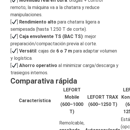
[
]
Movilidad real en obra
: orugas + control
remoto; la máquina va a la chatarra y reduce
manipulaciones.
[
]
Rendimiento alto
para chatarra ligera a
semipesada (hasta 1.250 T de corte).
[
]
Caja envolvente TS (BAC TS)
: mejor
preparación/compactación previa al corte.
[
]
Versátil
: cajas de
6 o 7 m
para adaptar volumen
y logística.
[
]
Ahorro operativo
al minimizar carga/descarga y
trasiegos internos.
Comparativa rápida
LEFORT
LE
Mobile
LEFORT TRAX
Kon
Característica
(600–1000
(600–1250 T)
(
T)
12
Está
Remolcable,
(opc