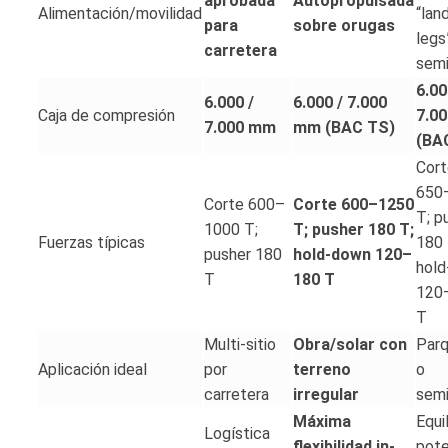
aprobada
Autopropulsada
Alimentación/movilidad
“lan
para
sobre orugas
legs
carretera
semi
6.00
6.000 /
6.000 / 7.000
Caja de compresión
7.0
7.000 mm
mm (BAC TS)
(BA
Cort
650
Corte 600–
Corte 600–1250
T; p
1000 T;
T; pusher 180 T;
Fuerzas típicas
180 
pusher 180
hold-down 120–
hol
T
180 T
120
T
Multi-sitio
Obra/solar con
Parq
Aplicación ideal
por
terreno
o
carretera
irregular
semi
Máxima
Equil
Logística
flexibilidad in-
pote