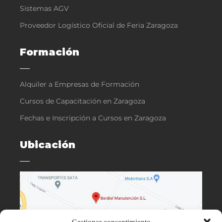
Sistemas AGV
Proveedor Logístico Oficial de Feria Zaragoza
Formación
Alquiler a Empresas de Formación
Cursos de Capacitación en Zaragoza
Fechas e Inscripción a Cursos en Zaragoza
Ubicación
Gestionar consentimiento