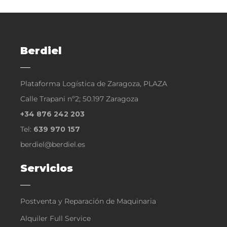
Berdiel
Plataforma Logística de Zaragoza, PLAZA
Calle Trapani nº2; 50.197 Zaragoza
+34 876 242 203
Tel:
639 970 157
berdiel@berdiel.es
Servicios
Postventa y Reparación de Maquinaria
Alquiler Full Service