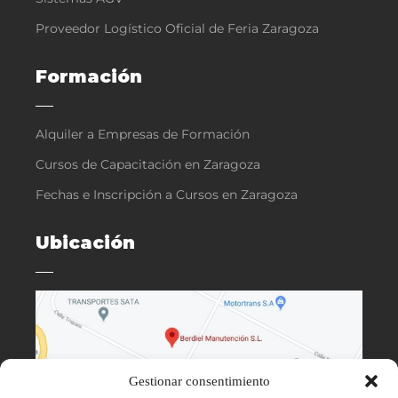
Proveedor Logístico Oficial de Feria Zaragoza
Formación
Alquiler a Empresas de Formación
Cursos de Capacitación en Zaragoza
Fechas e Inscripción a Cursos en Zaragoza
Ubicación
Gestionar consentimiento