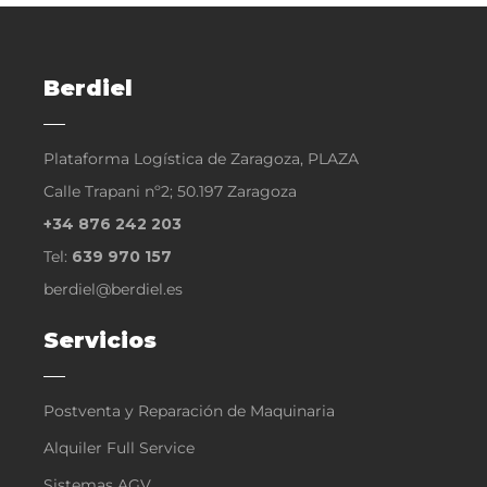
Berdiel
Plataforma Logística de Zaragoza, PLAZA
Calle Trapani nº2; 50.197 Zaragoza
+34 876 242 203
Tel:
639 970 157
berdiel@berdiel.es
Servicios
Postventa y Reparación de Maquinaria
Alquiler Full Service
Sistemas AGV