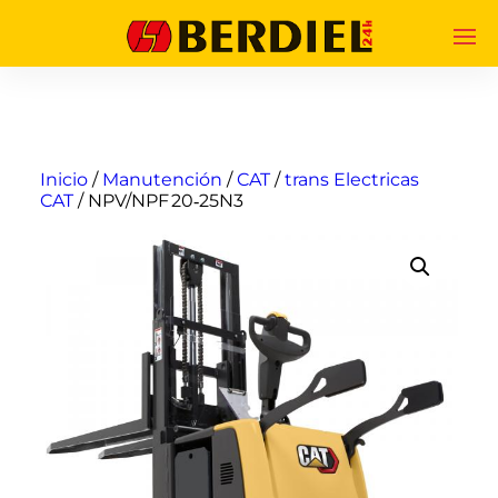
Inicio
/
Manutención
/
CAT
/
trans Electricas
CAT
/ NPV/NPF 20‑25N3