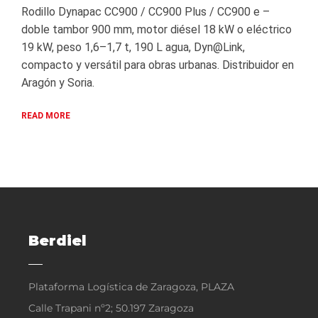
Rodillo Dynapac CC900 / CC900 Plus / CC900 e –
doble tambor 900 mm, motor diésel 18 kW o eléctrico
19 kW, peso 1,6–1,7 t, 190 L agua, Dyn@Link,
compacto y versátil para obras urbanas. Distribuidor en
Aragón y Soria.
READ MORE
Berdiel
Plataforma Logística de Zaragoza, PLAZA
Calle Trapani nº2; 50.197 Zaragoza