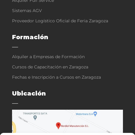
Alquiler Full Service
Sistemas AGV
Proveedor Logístico Oficial de Feria Zaragoza
Formación
Alquiler a Empresas de Formación
Cursos de Capacitación en Zaragoza
Fechas e Inscripción a Cursos en Zaragoza
Ubicación